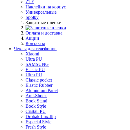
ZTE
Наклейки на корпус
Универсальные
Spolky
Защитные пленки
Оплата и доставка
Акции
Контакты
Чехлы для телефонов
Xiaomi
Ultra PU
SAMSUNG
Elastic PU
Ultra PU
Classic pocket
Elastic Rubber
Aluminium Panel
Anti-Shock
Book Stand
Book Style
Cristall PU
Drobak Lux-flip
Especial Style
Fresh Style