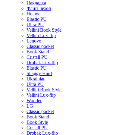
Накладка
Флип-чехол
Huawei
Elastic PU
Ultra PU
Vellini Book Style
Vellini Lux-flip
Lenovo
Classic pocket
Book Stand
Cristall PU
Drobak Lux-flip
Elastic PU
Shaggy Hard
Ukrainian
Ultra PU
Vellini Book Style
Vellini Lux-flip
Wonder
LG
Classic pocket
Book Stand
Book Style
Cristall PU
Drobak Lux-flip