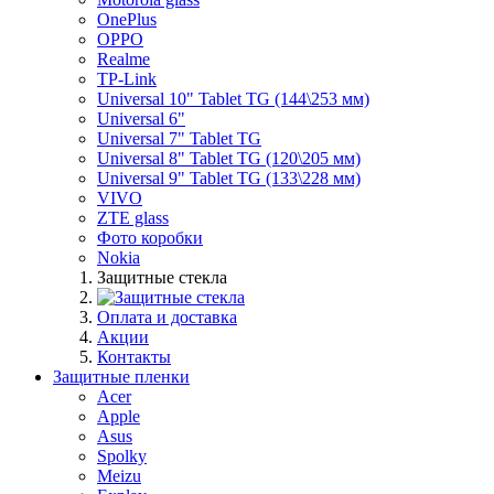
OnePlus
OPPO
Realme
TP-Link
Universal 10" Tablet TG (144\253 мм)
Universal 6"
Universal 7" Tablet TG
Universal 8" Tablet TG (120\205 мм)
Universal 9" Tablet TG (133\228 мм)
VIVO
ZTE glass
Фото коробки
Nokia
Защитные стекла
Оплата и доставка
Акции
Контакты
Защитные пленки
Acer
Apple
Asus
Spolky
Meizu