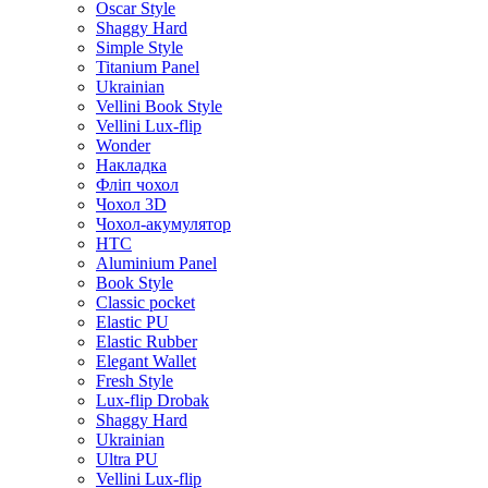
Oscar Style
Shaggy Hard
Simple Style
Titanium Panel
Ukrainian
Vellini Book Style
Vellini Lux-flip
Wonder
Накладка
Фліп чохол
Чохол 3D
Чохол-акумулятор
HTC
Aluminium Panel
Book Style
Classic pocket
Elastic PU
Elastic Rubber
Elegant Wallet
Fresh Style
Lux-flip Drobak
Shaggy Hard
Ukrainian
Ultra PU
Vellini Lux-flip