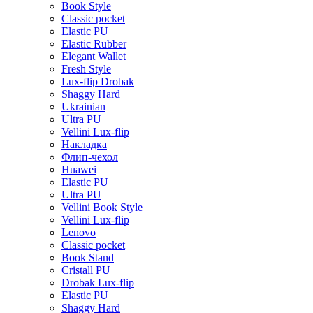
Book Style
Classic pocket
Elastic PU
Elastic Rubber
Elegant Wallet
Fresh Style
Lux-flip Drobak
Shaggy Hard
Ukrainian
Ultra PU
Vellini Lux-flip
Накладка
Флип-чехол
Huawei
Elastic PU
Ultra PU
Vellini Book Style
Vellini Lux-flip
Lenovo
Classic pocket
Book Stand
Cristall PU
Drobak Lux-flip
Elastic PU
Shaggy Hard