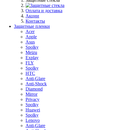
Защитные стекла
Оплата и доставка
Акции
Контакты
Защитные пленки
Acer
Apple
Asus
Spolky
Meizu
Explay
FLY
Spolky
HTC
Anti-Glare
Anti-Shock
Diamond
Mirror
Privacy
Spolky
Huawei
Spolky
Lenovo
Anti-Glare