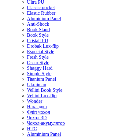
Ultra PU
Classic pocket
Elastic Rubber
Aluminium Panel
Anti-Shock
Book Stand
Book Style
Cristall PU
Drobak Lux-flip
Especial Style
Fresh Style
Oscar Style
Shaggy Hard
Simple Style
Titanium Panel
Ukrainian
Vellini Book Style
Vellini Lux-flip
Wonder
Накладка
Фліп чохол
Чохол 3D
Чохол-акумулятор
HTC
Aluminium Panel