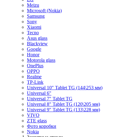
Meizu
Microsoft (Nokia)
Samsung
Sony
Xiaomi
Tecno
Asus glass
Blackview
Google
Honor
Motorola glass
OnePlus
OPPO
Realme
TP-Link
Universal 10" Tablet TG (144\253 мм)
Universal 6"
Universal 7" Tablet TG
Universal 8" Tablet TG (120\205 мм)
Universal 9" Tablet TG (133\228 мм)
VIVO
ZTE glass
Фото коробки
Nokia