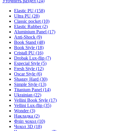
Уточнить раздел (24)
Elastic PU (158)
Ultra PU (28)
Classic pocket (10)
Elastic Rubber (2)
Aluminium Panel (17)
Anti-Shock (9)
Book Stand (48)
Book Style (18)
Cristall PU (16)
Drobak Lux-flip (7)
Especial Style (5)
Fresh Style (12)
Oscar Style (6)
Shaggy Hard (30)
Simple Style (13)
Titanium Panel (14)
Ukrainian (22)
Vellini Book Style (17)
Vellini Lux-flip (35)
Wonder (3)
Накладка (2)
Фліп чохол (10)
Чохол 3D (18)