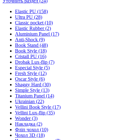
Уточнить раздел (24)
Elastic PU (158)
Ultra PU (28)
Classic pocket (10)
Elastic Rubber (2)
Aluminium Panel (17)
Anti-Shock (9)
Book Stand (48)
Book Style (18)
Cristall PU (16)
Drobak Lux-flip (7)
Especial Style (5)
Fresh Style (12)
Oscar Style (6)
Shaggy Hard (30)
Simple Style (13)
Titanium Panel (14)
Ukrainian (22)
Vellini Book Style (17)
Vellini Lux-flip (35)
Wonder (3)
Накладка (2)
Фліп чохол (10)
Чохол 3D (18)