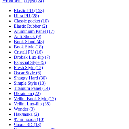
Уточнить раздел (24)
Elastic PU (158)
Ultra PU (28)
Classic pocket (10)
Elastic Rubber (2)
Aluminium Panel (17)
Anti-Shock (9)
Book Stand (48)
Book Style (18)
Cristall PU (16)
Drobak Lux-flip (7)
Especial Style (5)
Fresh Style (12)
Oscar Style (6)
Shaggy Hard (30)
Simple Style (13)
Titanium Panel (14)
Ukrainian (22)
Vellini Book Style (17)
Vellini Lux-flip (35)
Wonder (3)
Накладка (2)
Фліп чохол (10)
Чохол 3D (18)