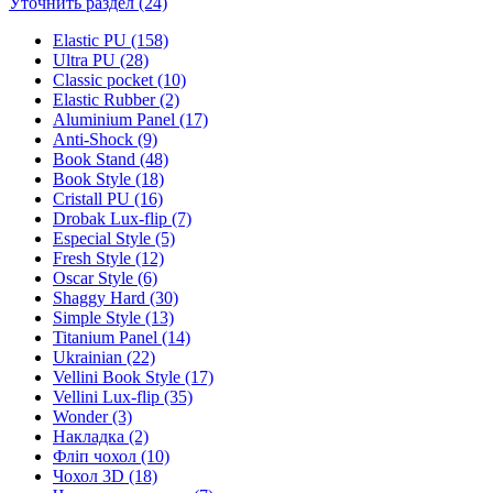
Уточнить раздел (24)
Elastic PU (158)
Ultra PU (28)
Classic pocket (10)
Elastic Rubber (2)
Aluminium Panel (17)
Anti-Shock (9)
Book Stand (48)
Book Style (18)
Cristall PU (16)
Drobak Lux-flip (7)
Especial Style (5)
Fresh Style (12)
Oscar Style (6)
Shaggy Hard (30)
Simple Style (13)
Titanium Panel (14)
Ukrainian (22)
Vellini Book Style (17)
Vellini Lux-flip (35)
Wonder (3)
Накладка (2)
Фліп чохол (10)
Чохол 3D (18)