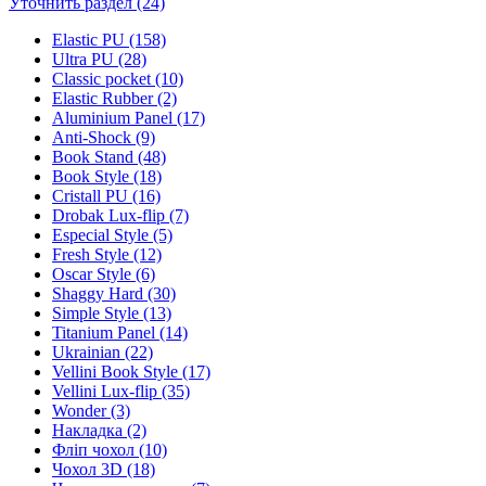
Уточнить раздел (24)
Elastic PU (158)
Ultra PU (28)
Classic pocket (10)
Elastic Rubber (2)
Aluminium Panel (17)
Anti-Shock (9)
Book Stand (48)
Book Style (18)
Cristall PU (16)
Drobak Lux-flip (7)
Especial Style (5)
Fresh Style (12)
Oscar Style (6)
Shaggy Hard (30)
Simple Style (13)
Titanium Panel (14)
Ukrainian (22)
Vellini Book Style (17)
Vellini Lux-flip (35)
Wonder (3)
Накладка (2)
Фліп чохол (10)
Чохол 3D (18)