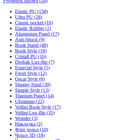
Уточнить раздел (24)
Elastic PU (158)
Ultra PU (28)
Classic pocket (10)
Elastic Rubber (2)
Aluminium Panel (17)
Anti-Shock (9)
Book Stand (48)
Book Style (18)
Cristall PU (16)
Drobak Lux-flip (7)
Especial Style (5)
Fresh Style (12)
Oscar Style (6)
Shaggy Hard (30)
Simple Style (13)
Titanium Panel (14)
Ukrainian (22)
Vellini Book Style (17)
Vellini Lux-flip (35)
Wonder (3)
Накладка (2)
Фліп чохол (10)
Чохол 3D (18)