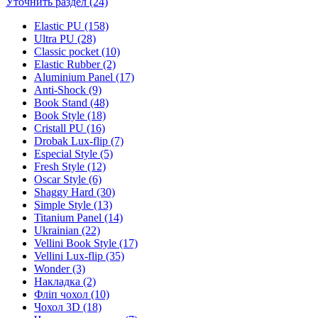
Уточнить раздел (24)
Elastic PU (158)
Ultra PU (28)
Classic pocket (10)
Elastic Rubber (2)
Aluminium Panel (17)
Anti-Shock (9)
Book Stand (48)
Book Style (18)
Cristall PU (16)
Drobak Lux-flip (7)
Especial Style (5)
Fresh Style (12)
Oscar Style (6)
Shaggy Hard (30)
Simple Style (13)
Titanium Panel (14)
Ukrainian (22)
Vellini Book Style (17)
Vellini Lux-flip (35)
Wonder (3)
Накладка (2)
Фліп чохол (10)
Чохол 3D (18)