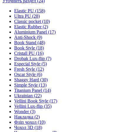
Уточнить раздел (24)
Elastic PU (158)
Ultra PU (28)
Classic pocket (10)
Elastic Rubber (2)
Aluminium Panel (17)
Anti-Shock (9)
Book Stand (48)
Book Style (18)
Cristall PU (16)
Drobak Lux-flip (7)
Especial Style (5)
Fresh Style (12)
Oscar Style (6)
Shaggy Hard (30)
Simple Style (13)
Titanium Panel (14)
Ukrainian (22)
Vellini Book Style (17)
Vellini Lux-flip (35)
Wonder (3)
Накладка (2)
Фліп чохол (10)
Чохол 3D (18)