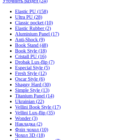
Уточнить раздел (24)
Elastic PU (158)
Ultra PU (28)
Classic pocket (10)
Elastic Rubber (2)
Aluminium Panel (17)
Anti-Shock (9)
Book Stand (48)
Book Style (18)
Cristall PU (16)
Drobak Lux-flip (7)
Especial Style (5)
Fresh Style (12)
Oscar Style (6)
Shaggy Hard (30)
Simple Style (13)
Titanium Panel (14)
Ukrainian (22)
Vellini Book Style (17)
Vellini Lux-flip (35)
Wonder (3)
Накладка (2)
Фліп чохол (10)
Чохол 3D (18)