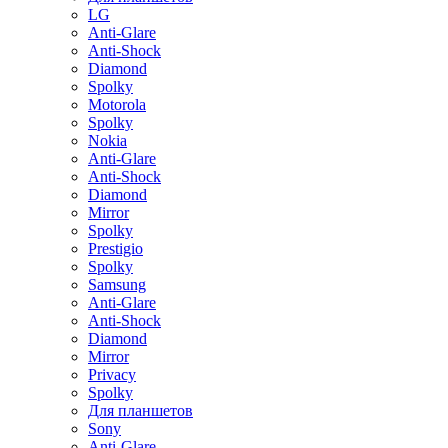
LG
Anti-Glare
Anti-Shock
Diamond
Spolky
Motorola
Spolky
Nokia
Anti-Glare
Anti-Shock
Diamond
Mirror
Spolky
Prestigio
Spolky
Samsung
Anti-Glare
Anti-Shock
Diamond
Mirror
Privacy
Spolky
Для планшетов
Sony
Anti-Glare