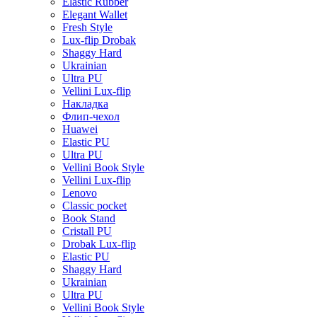
Elastic Rubber
Elegant Wallet
Fresh Style
Lux-flip Drobak
Shaggy Hard
Ukrainian
Ultra PU
Vellini Lux-flip
Накладка
Флип-чехол
Huawei
Elastic PU
Ultra PU
Vellini Book Style
Vellini Lux-flip
Lenovo
Classic pocket
Book Stand
Cristall PU
Drobak Lux-flip
Elastic PU
Shaggy Hard
Ukrainian
Ultra PU
Vellini Book Style