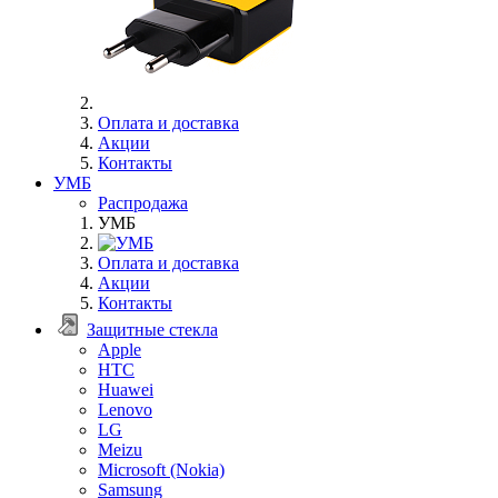
Оплата и доставка
Акции
Контакты
УМБ
Распродажа
УМБ
Оплата и доставка
Акции
Контакты
Защитные стекла
Apple
HTC
Huawei
Lenovo
LG
Meizu
Microsoft (Nokia)
Samsung