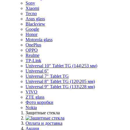
Sony
Xiaomi
Tecno
Asus glass
Blackview
Google
Honor
Motorola glass
OnePlus
OPPO
Realme
TP-Link
Universal 10" Tablet TG (144\253 мм)
Universal 6"
Universal 7" Tablet TG
Universal 8" Tablet TG (120\205 мм)
Universal 9" Tablet TG (133\228 мм)
VIVO
ZTE glass
Фото коробки
Nokia
Защитные стекла
Оплата и доставка
Акции