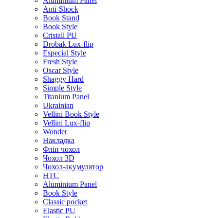
Aluminium Panel
Anti-Shock
Book Stand
Book Style
Cristall PU
Drobak Lux-flip
Especial Style
Fresh Style
Oscar Style
Shaggy Hard
Simple Style
Titanium Panel
Ukrainian
Vellini Book Style
Vellini Lux-flip
Wonder
Накладка
Фліп чохол
Чохол 3D
Чохол-акумулятор
HTC
Aluminium Panel
Book Style
Classic pocket
Elastic PU