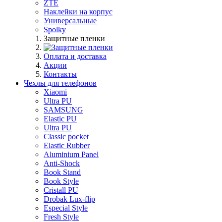
ZTE
Наклейки на корпус
Универсальные
Spolky
Защитные пленки
Оплата и доставка
Акции
Контакты
Чехлы для телефонов
Xiaomi
Ultra PU
SAMSUNG
Elastic PU
Ultra PU
Classic pocket
Elastic Rubber
Aluminium Panel
Anti-Shock
Book Stand
Book Style
Cristall PU
Drobak Lux-flip
Especial Style
Fresh Style