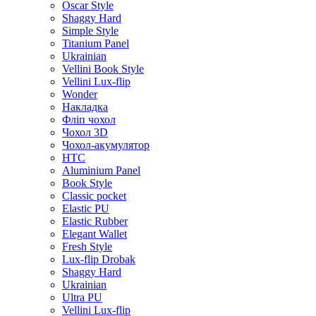
Oscar Style
Shaggy Hard
Simple Style
Titanium Panel
Ukrainian
Vellini Book Style
Vellini Lux-flip
Wonder
Накладка
Фліп чохол
Чохол 3D
Чохол-акумулятор
HTC
Aluminium Panel
Book Style
Classic pocket
Elastic PU
Elastic Rubber
Elegant Wallet
Fresh Style
Lux-flip Drobak
Shaggy Hard
Ukrainian
Ultra PU
Vellini Lux-flip