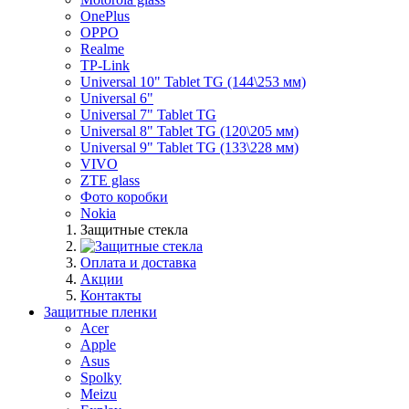
OnePlus
OPPO
Realme
TP-Link
Universal 10" Tablet TG (144\253 мм)
Universal 6"
Universal 7" Tablet TG
Universal 8" Tablet TG (120\205 мм)
Universal 9" Tablet TG (133\228 мм)
VIVO
ZTE glass
Фото коробки
Nokia
Защитные стекла
Оплата и доставка
Акции
Контакты
Защитные пленки
Acer
Apple
Asus
Spolky
Meizu