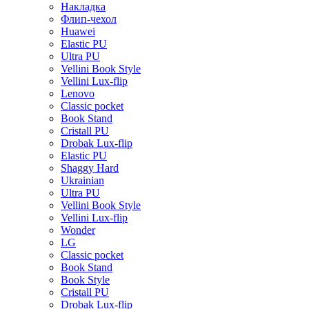
Накладка
Флип-чехол
Huawei
Elastic PU
Ultra PU
Vellini Book Style
Vellini Lux-flip
Lenovo
Classic pocket
Book Stand
Cristall PU
Drobak Lux-flip
Elastic PU
Shaggy Hard
Ukrainian
Ultra PU
Vellini Book Style
Vellini Lux-flip
Wonder
LG
Classic pocket
Book Stand
Book Style
Cristall PU
Drobak Lux-flip