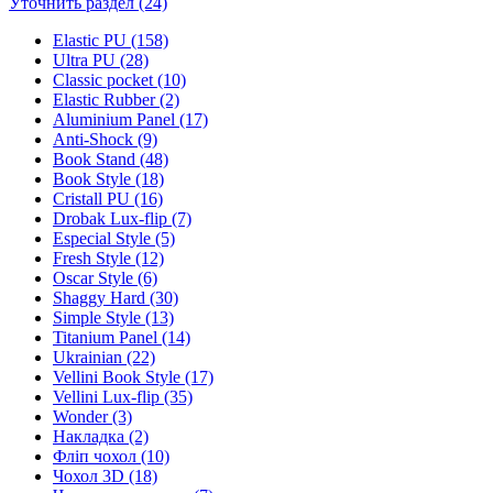
Уточнить раздел (24)
Elastic PU (158)
Ultra PU (28)
Classic pocket (10)
Elastic Rubber (2)
Aluminium Panel (17)
Anti-Shock (9)
Book Stand (48)
Book Style (18)
Cristall PU (16)
Drobak Lux-flip (7)
Especial Style (5)
Fresh Style (12)
Oscar Style (6)
Shaggy Hard (30)
Simple Style (13)
Titanium Panel (14)
Ukrainian (22)
Vellini Book Style (17)
Vellini Lux-flip (35)
Wonder (3)
Накладка (2)
Фліп чохол (10)
Чохол 3D (18)