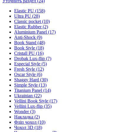
Уточнить раздел (24)
Elastic PU (158)
Ultra PU (28)
Classic pocket (10)
Elastic Rubber (2)
Aluminium Panel (17)
Anti-Shock (9)
Book Stand (48)
Book Style (18)
Cristall PU (16)
Drobak Lux-flip (7)
Especial Style (5)
Fresh Style (12)
Oscar Style (6)
Shaggy Hard (30)
Simple Style (13)
Titanium Panel (14)
Ukrainian (22)
Vellini Book Style (17)
Vellini Lux-flip (35)
Wonder (3)
Накладка (2)
Фліп чохол (10)
Чохол 3D (18)