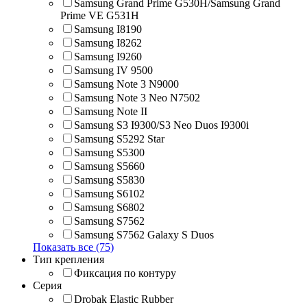
Samsung Grand Prime G530H/Samsung Grand
Prime VE G531H
Samsung I8190
Samsung I8262
Samsung I9260
Samsung IV 9500
Samsung Note 3 N9000
Samsung Note 3 Neo N7502
Samsung Note II
Samsung S3 I9300/S3 Neo Duos I9300i
Samsung S5292 Star
Samsung S5300
Samsung S5660
Samsung S5830
Samsung S6102
Samsung S6802
Samsung S7562
Samsung S7562 Galaxy S Duos
Показать все (75)
Тип крепления
Фиксация по контуру
Серия
Drobak Elastic Rubber