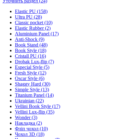
Уточнить раздел (24)
Elastic PU (158)
Ultra PU (28)
Classic pocket (10)
Elastic Rubber (2)
Aluminium Panel (17)
Anti-Shock (9)
Book Stand (48)
Book Style (18)
Cristall PU (16)
Drobak Lux-flip (7)
Especial Style (5)
Fresh Style (12)
Oscar Style (6)
Shaggy Hard (30)
Simple Style (13)
Titanium Panel (14)
Ukrainian (22)
Vellini Book Style (17)
Vellini Lux-flip (35)
Wonder (3)
Накладка (2)
Фліп чохол (10)
Чохол 3D (18)