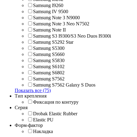
Samsung I9260
Samsung IV 9500
Samsung Note 3 N9000
Samsung Note 3 Neo N7502
Samsung Note II
Samsung S3 I9300/S3 Neo Duos I9300i
Samsung S5292 Star
Samsung S5300
Samsung S5660
Samsung S5830
Samsung S6102
Samsung S6802
Samsung S7562
Samsung S7562 Galaxy S Duos
Показать все (75)
Тип крепления
Фиксация по контуру
Серия
Drobak Elastic Rubber
Elastic PU
Форм-фактор
Накладка