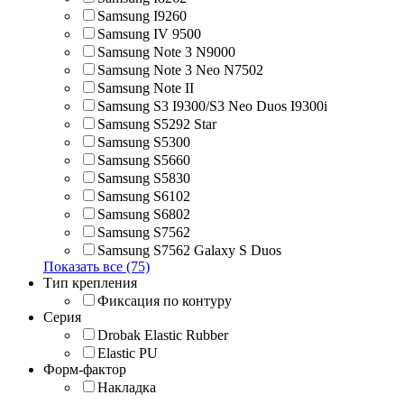
Samsung I9260
Samsung IV 9500
Samsung Note 3 N9000
Samsung Note 3 Neo N7502
Samsung Note II
Samsung S3 I9300/S3 Neo Duos I9300i
Samsung S5292 Star
Samsung S5300
Samsung S5660
Samsung S5830
Samsung S6102
Samsung S6802
Samsung S7562
Samsung S7562 Galaxy S Duos
Показать все (75)
Тип крепления
Фиксация по контуру
Серия
Drobak Elastic Rubber
Elastic PU
Форм-фактор
Накладка