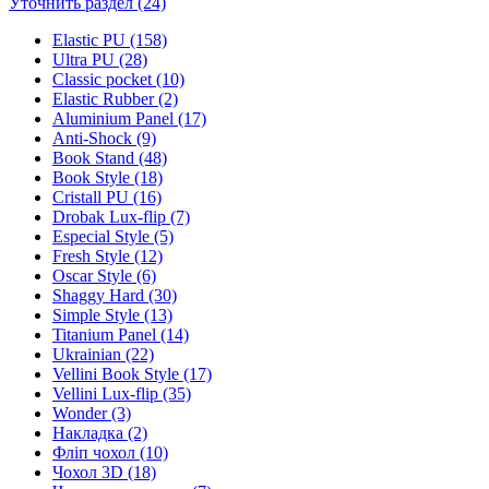
Уточнить раздел (24)
Elastic PU (158)
Ultra PU (28)
Classic pocket (10)
Elastic Rubber (2)
Aluminium Panel (17)
Anti-Shock (9)
Book Stand (48)
Book Style (18)
Cristall PU (16)
Drobak Lux-flip (7)
Especial Style (5)
Fresh Style (12)
Oscar Style (6)
Shaggy Hard (30)
Simple Style (13)
Titanium Panel (14)
Ukrainian (22)
Vellini Book Style (17)
Vellini Lux-flip (35)
Wonder (3)
Накладка (2)
Фліп чохол (10)
Чохол 3D (18)