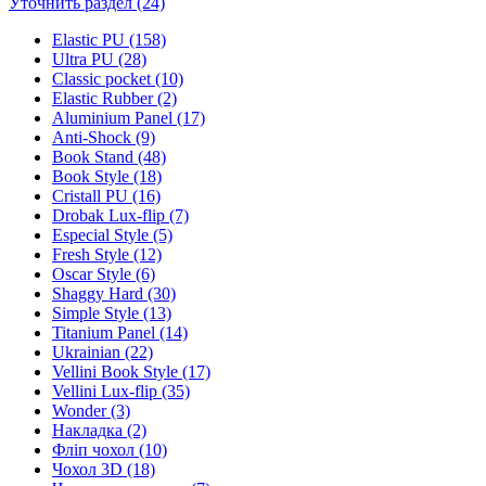
Уточнить раздел (24)
Elastic PU (158)
Ultra PU (28)
Classic pocket (10)
Elastic Rubber (2)
Aluminium Panel (17)
Anti-Shock (9)
Book Stand (48)
Book Style (18)
Cristall PU (16)
Drobak Lux-flip (7)
Especial Style (5)
Fresh Style (12)
Oscar Style (6)
Shaggy Hard (30)
Simple Style (13)
Titanium Panel (14)
Ukrainian (22)
Vellini Book Style (17)
Vellini Lux-flip (35)
Wonder (3)
Накладка (2)
Фліп чохол (10)
Чохол 3D (18)