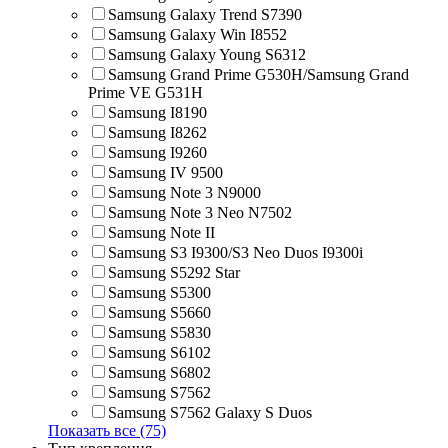
Samsung Galaxy Trend S7390
Samsung Galaxy Win I8552
Samsung Galaxy Young S6312
Samsung Grand Prime G530H/Samsung Grand
Prime VE G531H
Samsung I8190
Samsung I8262
Samsung I9260
Samsung IV 9500
Samsung Note 3 N9000
Samsung Note 3 Neo N7502
Samsung Note II
Samsung S3 I9300/S3 Neo Duos I9300i
Samsung S5292 Star
Samsung S5300
Samsung S5660
Samsung S5830
Samsung S6102
Samsung S6802
Samsung S7562
Samsung S7562 Galaxy S Duos
Показать все (75)