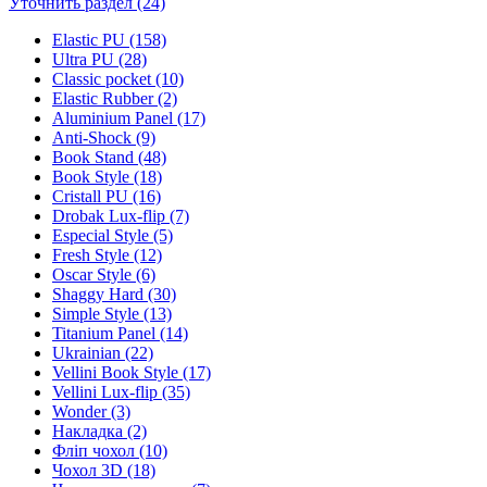
Уточнить раздел (24)
Elastic PU (158)
Ultra PU (28)
Classic pocket (10)
Elastic Rubber (2)
Aluminium Panel (17)
Anti-Shock (9)
Book Stand (48)
Book Style (18)
Cristall PU (16)
Drobak Lux-flip (7)
Especial Style (5)
Fresh Style (12)
Oscar Style (6)
Shaggy Hard (30)
Simple Style (13)
Titanium Panel (14)
Ukrainian (22)
Vellini Book Style (17)
Vellini Lux-flip (35)
Wonder (3)
Накладка (2)
Фліп чохол (10)
Чохол 3D (18)