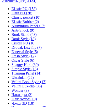
Уточнить раздел (24)
Elastic PU (158)
Ultra PU (28)
Classic pocket (10)
Elastic Rubber (2)
Aluminium Panel (17)
Anti-Shock (9)
Book Stand (48)
Book Style (18)
Cristall PU (16)
Drobak Lux-flip (7)
Especial Style (5)
Fresh Style (12)
Oscar Style (6)
Shaggy Hard (30)
Simple Style (13)
Titanium Panel (14)
Ukrainian (22)
Vellini Book Style (17)
Vellini Lux-flip (35)
Wonder (3)
Накладка (2)
Фліп чохол (10)
Чохол 3D (18)