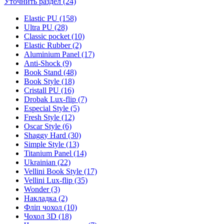
Уточнить раздел (24)
Elastic PU (158)
Ultra PU (28)
Classic pocket (10)
Elastic Rubber (2)
Aluminium Panel (17)
Anti-Shock (9)
Book Stand (48)
Book Style (18)
Cristall PU (16)
Drobak Lux-flip (7)
Especial Style (5)
Fresh Style (12)
Oscar Style (6)
Shaggy Hard (30)
Simple Style (13)
Titanium Panel (14)
Ukrainian (22)
Vellini Book Style (17)
Vellini Lux-flip (35)
Wonder (3)
Накладка (2)
Фліп чохол (10)
Чохол 3D (18)