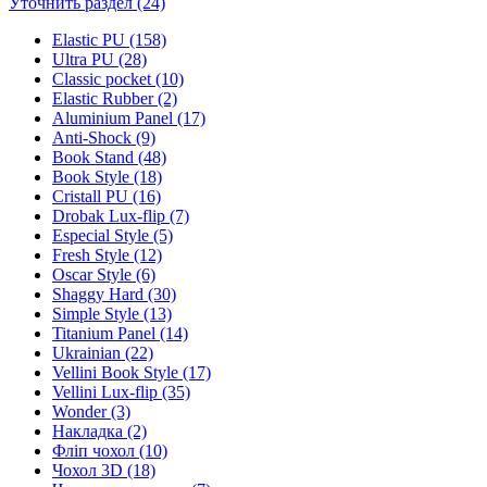
Уточнить раздел (24)
Elastic PU (158)
Ultra PU (28)
Classic pocket (10)
Elastic Rubber (2)
Aluminium Panel (17)
Anti-Shock (9)
Book Stand (48)
Book Style (18)
Cristall PU (16)
Drobak Lux-flip (7)
Especial Style (5)
Fresh Style (12)
Oscar Style (6)
Shaggy Hard (30)
Simple Style (13)
Titanium Panel (14)
Ukrainian (22)
Vellini Book Style (17)
Vellini Lux-flip (35)
Wonder (3)
Накладка (2)
Фліп чохол (10)
Чохол 3D (18)