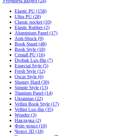
Уточнить раздел (24)
Elastic PU (158)
Ultra PU (28)
Classic pocket (10)
Elastic Rubber (2)
Aluminium Panel (17)
Anti-Shock (9)
Book Stand (48)
Book Style (18)
Cristall PU (16)
Drobak Lux-flip (7)
Especial Style (5)
Fresh Style (12)
Oscar Style (6)
Shaggy Hard (30)
Simple Style (13)
Titanium Panel (14)
Ukrainian (22)
Vellini Book Style (17)
Vellini Lux-flip (35)
Wonder (3)
Накладка (2)
Фліп чохол (10)
Чохол 3D (18)