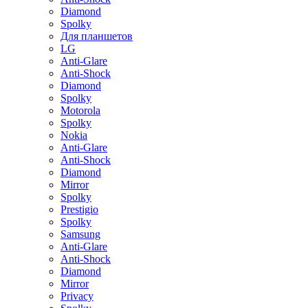
Diamond
Spolky
Для планшетов
LG
Anti-Glare
Anti-Shock
Diamond
Spolky
Motorola
Spolky
Nokia
Anti-Glare
Anti-Shock
Diamond
Mirror
Spolky
Prestigio
Spolky
Samsung
Anti-Glare
Anti-Shock
Diamond
Mirror
Privacy