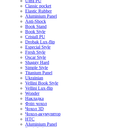
Ultra PU
Classic pocket
Elastic Rubber
Aluminium Panel
Anti-Shock
Book Stand
Book Style
Cristall PU
Drobak Lux-flip
Especial Style
Fresh Style
Oscar Style
Shaggy Hard
Simple Style
Titanium Panel
Ukrainian
Vellini Book Style
Vellini Lux-flip
Wonder
Накладка
Фліп чохол
Чохол 3D
Чохол-акумулятор
HTC
Aluminium Panel