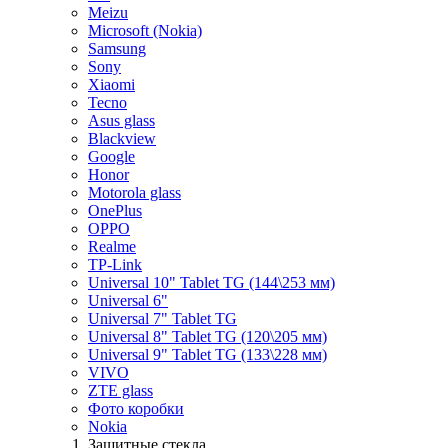
Meizu
Microsoft (Nokia)
Samsung
Sony
Xiaomi
Tecno
Asus glass
Blackview
Google
Honor
Motorola glass
OnePlus
OPPO
Realme
TP-Link
Universal 10" Tablet TG (144\253 мм)
Universal 6"
Universal 7" Tablet TG
Universal 8" Tablet TG (120\205 мм)
Universal 9" Tablet TG (133\228 мм)
VIVO
ZTE glass
Фото коробки
Nokia
Защитные стекла