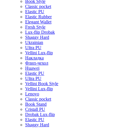
Book Style
Classic pocket
Elastic PU
Elastic Rubber
Elegant Wallet
Fresh Style
Lux-flip Drobak
Shaggy Hard
Ukrainian
Ultra PU
Vellini Lux-flip
Накладка
Флип-чехол
Huawei
Elastic PU
Ultra PU
Vellini Book Style
Vellini Lux-flip
Lenovo
Classic pocket
Book Stand
Cristall PU
Drobak Lux-flip
Elastic PU
Shaggy Hard