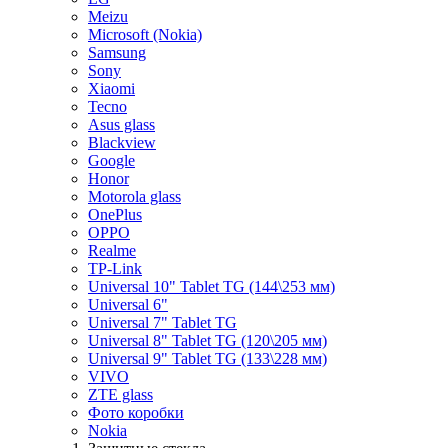
Meizu
Microsoft (Nokia)
Samsung
Sony
Xiaomi
Tecno
Asus glass
Blackview
Google
Honor
Motorola glass
OnePlus
OPPO
Realme
TP-Link
Universal 10" Tablet TG (144\253 мм)
Universal 6"
Universal 7" Tablet TG
Universal 8" Tablet TG (120\205 мм)
Universal 9" Tablet TG (133\228 мм)
VIVO
ZTE glass
Фото коробки
Nokia