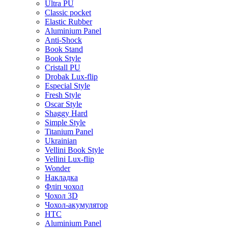
Ultra PU
Classic pocket
Elastic Rubber
Aluminium Panel
Anti-Shock
Book Stand
Book Style
Cristall PU
Drobak Lux-flip
Especial Style
Fresh Style
Oscar Style
Shaggy Hard
Simple Style
Titanium Panel
Ukrainian
Vellini Book Style
Vellini Lux-flip
Wonder
Накладка
Фліп чохол
Чохол 3D
Чохол-акумулятор
HTC
Aluminium Panel