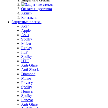
Защитные стекла
Оплата и доставка
Акции
Контакты
Защитные пленки
Acer
Apple
Asus
Spolky
Meizu
Explay
FLY
Spolky
HTC
Anti-Glare
Anti-Shock
Diamond
Mirror
Privacy
Spolky
Huawei
Spolky
Lenovo
Anti-Glare