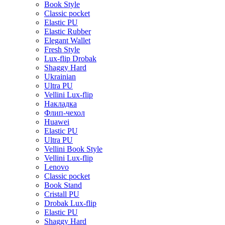
Book Style
Classic pocket
Elastic PU
Elastic Rubber
Elegant Wallet
Fresh Style
Lux-flip Drobak
Shaggy Hard
Ukrainian
Ultra PU
Vellini Lux-flip
Накладка
Флип-чехол
Huawei
Elastic PU
Ultra PU
Vellini Book Style
Vellini Lux-flip
Lenovo
Classic pocket
Book Stand
Cristall PU
Drobak Lux-flip
Elastic PU
Shaggy Hard