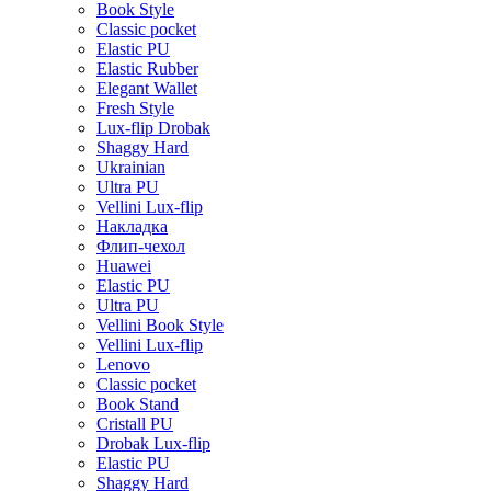
Book Style
Classic pocket
Elastic PU
Elastic Rubber
Elegant Wallet
Fresh Style
Lux-flip Drobak
Shaggy Hard
Ukrainian
Ultra PU
Vellini Lux-flip
Накладка
Флип-чехол
Huawei
Elastic PU
Ultra PU
Vellini Book Style
Vellini Lux-flip
Lenovo
Classic pocket
Book Stand
Cristall PU
Drobak Lux-flip
Elastic PU
Shaggy Hard