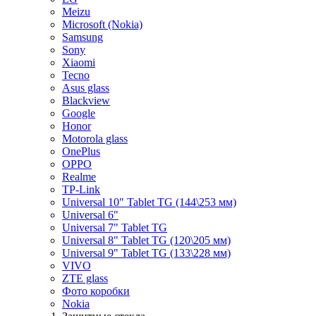
Meizu
Microsoft (Nokia)
Samsung
Sony
Xiaomi
Tecno
Asus glass
Blackview
Google
Honor
Motorola glass
OnePlus
OPPO
Realme
TP-Link
Universal 10" Tablet TG (144\253 мм)
Universal 6"
Universal 7" Tablet TG
Universal 8" Tablet TG (120\205 мм)
Universal 9" Tablet TG (133\228 мм)
VIVO
ZTE glass
Фото коробки
Nokia