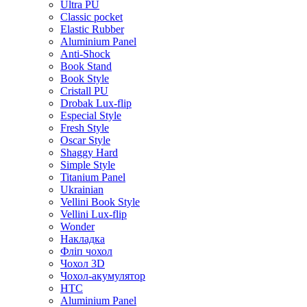
Ultra PU
Classic pocket
Elastic Rubber
Aluminium Panel
Anti-Shock
Book Stand
Book Style
Cristall PU
Drobak Lux-flip
Especial Style
Fresh Style
Oscar Style
Shaggy Hard
Simple Style
Titanium Panel
Ukrainian
Vellini Book Style
Vellini Lux-flip
Wonder
Накладка
Фліп чохол
Чохол 3D
Чохол-акумулятор
HTC
Aluminium Panel