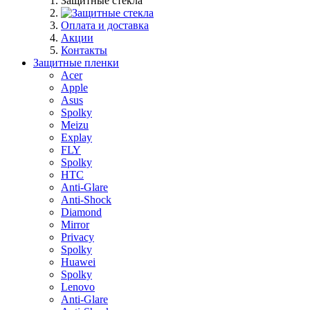
Защитные стекла
Оплата и доставка
Акции
Контакты
Защитные пленки
Acer
Apple
Asus
Spolky
Meizu
Explay
FLY
Spolky
HTC
Anti-Glare
Anti-Shock
Diamond
Mirror
Privacy
Spolky
Huawei
Spolky
Lenovo
Anti-Glare