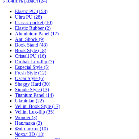
Уточнить раздел (24)
Elastic PU (158)
Ultra PU (28)
Classic pocket (10)
Elastic Rubber (2)
Aluminium Panel (17)
Anti-Shock (9)
Book Stand (48)
Book Style (18)
Cristall PU (16)
Drobak Lux-flip (7)
Especial Style (5)
Fresh Style (12)
Oscar Style (6)
Shaggy Hard (30)
Simple Style (13)
Titanium Panel (14)
Ukrainian (22)
Vellini Book Style (17)
Vellini Lux-flip (35)
Wonder (3)
Накладка (2)
Фліп чохол (10)
Чохол 3D (18)