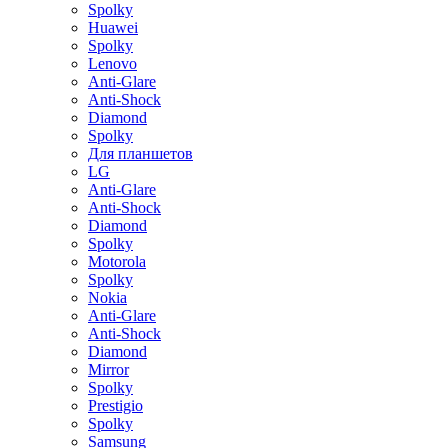
Spolky
Huawei
Spolky
Lenovo
Anti-Glare
Anti-Shock
Diamond
Spolky
Для планшетов
LG
Anti-Glare
Anti-Shock
Diamond
Spolky
Motorola
Spolky
Nokia
Anti-Glare
Anti-Shock
Diamond
Mirror
Spolky
Prestigio
Spolky
Samsung