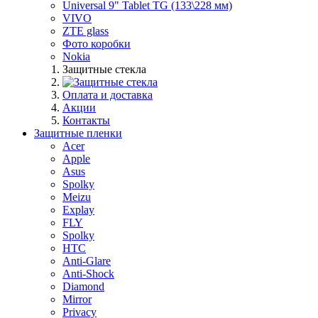
Universal 9" Tablet TG (133\228 мм)
VIVO
ZTE glass
Фото коробки
Nokia
Защитные стекла
Оплата и доставка
Акции
Контакты
Защитные пленки
Acer
Apple
Asus
Spolky
Meizu
Explay
FLY
Spolky
HTC
Anti-Glare
Anti-Shock
Diamond
Mirror
Privacy