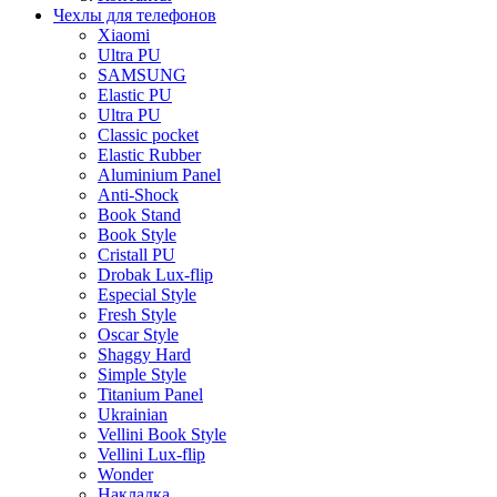
Чехлы для телефонов
Xiaomi
Ultra PU
SAMSUNG
Elastic PU
Ultra PU
Classic pocket
Elastic Rubber
Aluminium Panel
Anti-Shock
Book Stand
Book Style
Cristall PU
Drobak Lux-flip
Especial Style
Fresh Style
Oscar Style
Shaggy Hard
Simple Style
Titanium Panel
Ukrainian
Vellini Book Style
Vellini Lux-flip
Wonder
Накладка