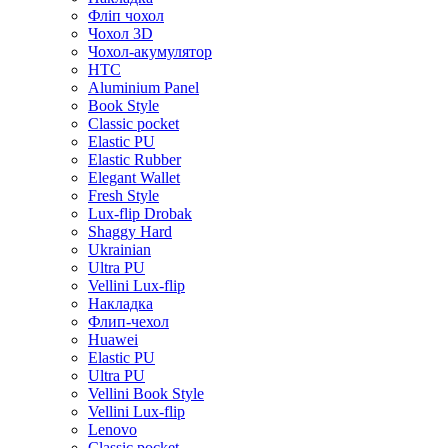
Фліп чохол
Чохол 3D
Чохол-акумулятор
HTC
Aluminium Panel
Book Style
Classic pocket
Elastic PU
Elastic Rubber
Elegant Wallet
Fresh Style
Lux-flip Drobak
Shaggy Hard
Ukrainian
Ultra PU
Vellini Lux-flip
Накладка
Флип-чехол
Huawei
Elastic PU
Ultra PU
Vellini Book Style
Vellini Lux-flip
Lenovo
Classic pocket