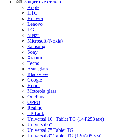
Защитные стекла
Apple
HTC
Huawei
Lenovo
LG
Meizu
Microsoft (Nokia)
Samsung
Sony
Xiaomi
Tecno
Asus glass
Blackview
Google
Honor
Motorola glass
OnePlus
OPPO
Realme
TP-Link
Universal 10" Tablet TG (144\253 мм)
Universal 6"
Universal 7" Tablet TG
Universal 8" Tablet TG (120\205 мм)