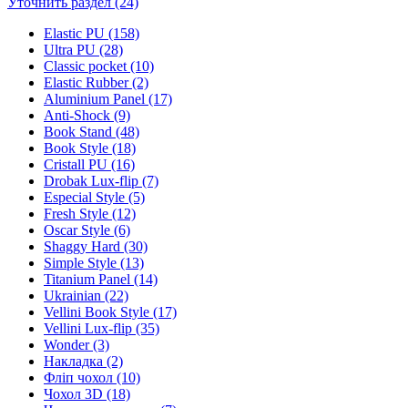
Уточнить раздел (24)
Elastic PU (158)
Ultra PU (28)
Classic pocket (10)
Elastic Rubber (2)
Aluminium Panel (17)
Anti-Shock (9)
Book Stand (48)
Book Style (18)
Cristall PU (16)
Drobak Lux-flip (7)
Especial Style (5)
Fresh Style (12)
Oscar Style (6)
Shaggy Hard (30)
Simple Style (13)
Titanium Panel (14)
Ukrainian (22)
Vellini Book Style (17)
Vellini Lux-flip (35)
Wonder (3)
Накладка (2)
Фліп чохол (10)
Чохол 3D (18)