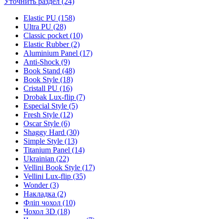
Уточнить раздел (24)
Elastic PU (158)
Ultra PU (28)
Classic pocket (10)
Elastic Rubber (2)
Aluminium Panel (17)
Anti-Shock (9)
Book Stand (48)
Book Style (18)
Cristall PU (16)
Drobak Lux-flip (7)
Especial Style (5)
Fresh Style (12)
Oscar Style (6)
Shaggy Hard (30)
Simple Style (13)
Titanium Panel (14)
Ukrainian (22)
Vellini Book Style (17)
Vellini Lux-flip (35)
Wonder (3)
Накладка (2)
Фліп чохол (10)
Чохол 3D (18)