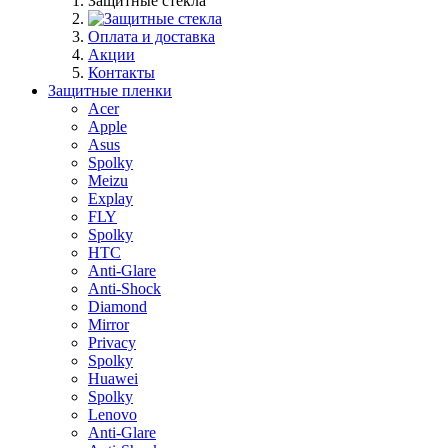
Защитные стекла
Оплата и доставка
Акции
Контакты
Защитные пленки
Acer
Apple
Asus
Spolky
Meizu
Explay
FLY
Spolky
HTC
Anti-Glare
Anti-Shock
Diamond
Mirror
Privacy
Spolky
Huawei
Spolky
Lenovo
Anti-Glare