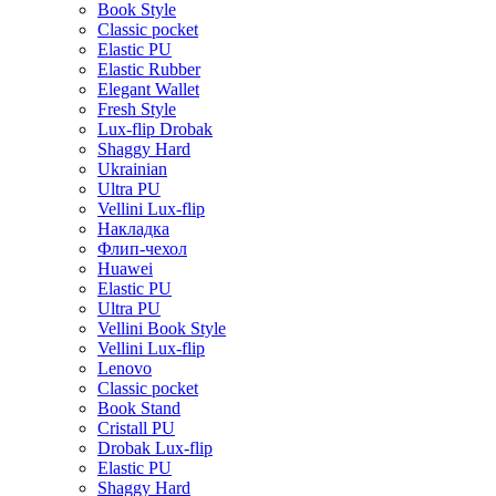
Book Style
Classic pocket
Elastic PU
Elastic Rubber
Elegant Wallet
Fresh Style
Lux-flip Drobak
Shaggy Hard
Ukrainian
Ultra PU
Vellini Lux-flip
Накладка
Флип-чехол
Huawei
Elastic PU
Ultra PU
Vellini Book Style
Vellini Lux-flip
Lenovo
Classic pocket
Book Stand
Cristall PU
Drobak Lux-flip
Elastic PU
Shaggy Hard