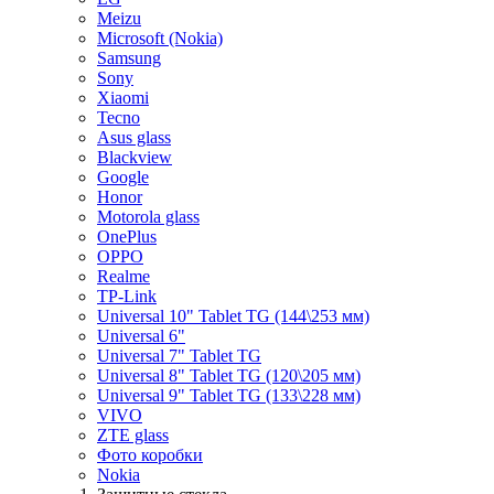
Meizu
Microsoft (Nokia)
Samsung
Sony
Xiaomi
Tecno
Asus glass
Blackview
Google
Honor
Motorola glass
OnePlus
OPPO
Realme
TP-Link
Universal 10" Tablet TG (144\253 мм)
Universal 6"
Universal 7" Tablet TG
Universal 8" Tablet TG (120\205 мм)
Universal 9" Tablet TG (133\228 мм)
VIVO
ZTE glass
Фото коробки
Nokia