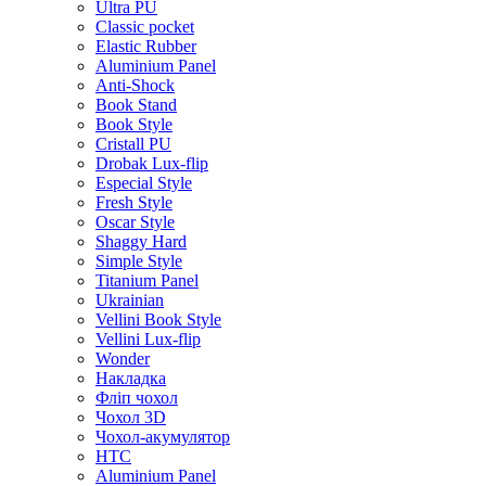
Ultra PU
Classic pocket
Elastic Rubber
Aluminium Panel
Anti-Shock
Book Stand
Book Style
Cristall PU
Drobak Lux-flip
Especial Style
Fresh Style
Oscar Style
Shaggy Hard
Simple Style
Titanium Panel
Ukrainian
Vellini Book Style
Vellini Lux-flip
Wonder
Накладка
Фліп чохол
Чохол 3D
Чохол-акумулятор
HTC
Aluminium Panel