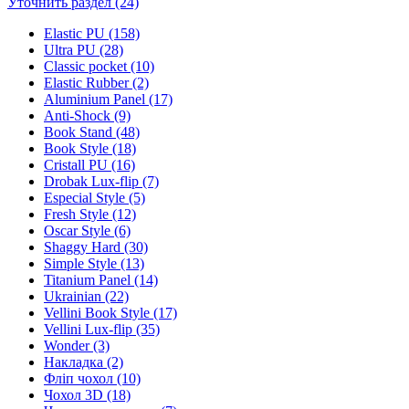
Уточнить раздел (24)
Elastic PU (158)
Ultra PU (28)
Classic pocket (10)
Elastic Rubber (2)
Aluminium Panel (17)
Anti-Shock (9)
Book Stand (48)
Book Style (18)
Cristall PU (16)
Drobak Lux-flip (7)
Especial Style (5)
Fresh Style (12)
Oscar Style (6)
Shaggy Hard (30)
Simple Style (13)
Titanium Panel (14)
Ukrainian (22)
Vellini Book Style (17)
Vellini Lux-flip (35)
Wonder (3)
Накладка (2)
Фліп чохол (10)
Чохол 3D (18)