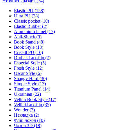
Уточнить раздел (24)
Elastic PU (158)
Ultra PU (28)
Classic pocket (10)
Elastic Rubber (2)
Aluminium Panel (17)
Anti-Shock (9)
Book Stand (48)
Book Style (18)
Cristall PU (16)
Drobak Lux-flip (7)
Especial Style (5)
Fresh Style (12)
Oscar Style (6)
Shaggy Hard (30)
Simple Style (13)
Titanium Panel (14)
Ukrainian (22)
Vellini Book Style (17)
Vellini Lux-flip (35)
Wonder (3)
Накладка (2)
Фліп чохол (10)
Чохол 3D (18)