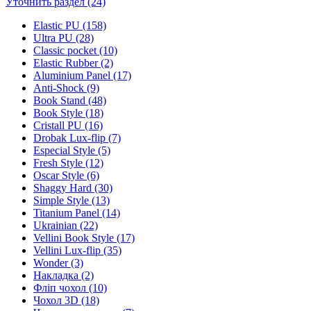
Уточнить раздел (24)
Elastic PU (158)
Ultra PU (28)
Classic pocket (10)
Elastic Rubber (2)
Aluminium Panel (17)
Anti-Shock (9)
Book Stand (48)
Book Style (18)
Cristall PU (16)
Drobak Lux-flip (7)
Especial Style (5)
Fresh Style (12)
Oscar Style (6)
Shaggy Hard (30)
Simple Style (13)
Titanium Panel (14)
Ukrainian (22)
Vellini Book Style (17)
Vellini Lux-flip (35)
Wonder (3)
Накладка (2)
Фліп чохол (10)
Чохол 3D (18)