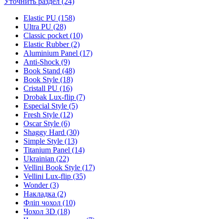
Уточнить раздел (24)
Elastic PU (158)
Ultra PU (28)
Classic pocket (10)
Elastic Rubber (2)
Aluminium Panel (17)
Anti-Shock (9)
Book Stand (48)
Book Style (18)
Cristall PU (16)
Drobak Lux-flip (7)
Especial Style (5)
Fresh Style (12)
Oscar Style (6)
Shaggy Hard (30)
Simple Style (13)
Titanium Panel (14)
Ukrainian (22)
Vellini Book Style (17)
Vellini Lux-flip (35)
Wonder (3)
Накладка (2)
Фліп чохол (10)
Чохол 3D (18)