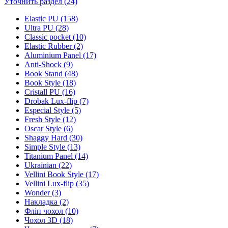
Уточнить раздел (24)
Elastic PU (158)
Ultra PU (28)
Classic pocket (10)
Elastic Rubber (2)
Aluminium Panel (17)
Anti-Shock (9)
Book Stand (48)
Book Style (18)
Cristall PU (16)
Drobak Lux-flip (7)
Especial Style (5)
Fresh Style (12)
Oscar Style (6)
Shaggy Hard (30)
Simple Style (13)
Titanium Panel (14)
Ukrainian (22)
Vellini Book Style (17)
Vellini Lux-flip (35)
Wonder (3)
Накладка (2)
Фліп чохол (10)
Чохол 3D (18)