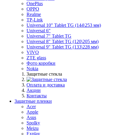
OnePlus
OPPO
Realme
TP-Link
Universal 10" Tablet TG (144\253 мм)
Universal 6"
Universal 7" Tablet TG
Universal 8" Tablet TG (120\205 мм)
Universal 9" Tablet TG (133\228 мм)
VIVO
ZTE glass
Фото коробки
Nokia
Защитные стекла
Оплата и доставка
Акции
Контакты
Защитные пленки
Acer
Apple
Asus
Spolky
Meizu
Explay