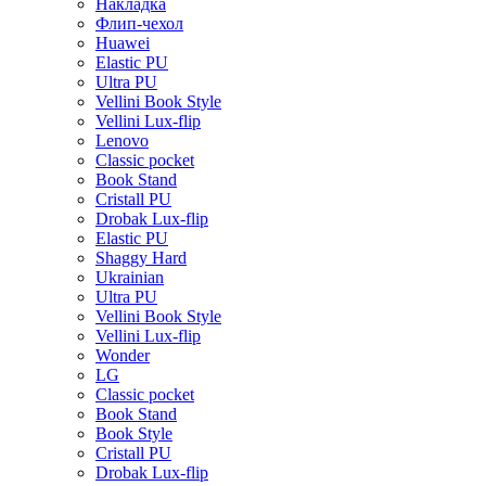
Накладка
Флип-чехол
Huawei
Elastic PU
Ultra PU
Vellini Book Style
Vellini Lux-flip
Lenovo
Classic pocket
Book Stand
Cristall PU
Drobak Lux-flip
Elastic PU
Shaggy Hard
Ukrainian
Ultra PU
Vellini Book Style
Vellini Lux-flip
Wonder
LG
Classic pocket
Book Stand
Book Style
Cristall PU
Drobak Lux-flip