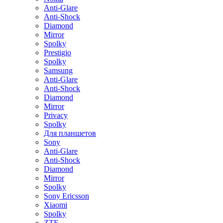
Anti-Glare
Anti-Shock
Diamond
Mirror
Spolky
Prestigio
Spolky
Samsung
Anti-Glare
Anti-Shock
Diamond
Mirror
Privacy
Spolky
Для планшетов
Sony
Anti-Glare
Anti-Shock
Diamond
Mirror
Spolky
Sony Ericsson
Xiaomi
Spolky
ZTE