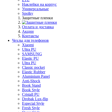
Наклейки на корпус
Универсальные
Spolky
Защитные пленки
Оплата и доставка
Акции
Контакты
Чехлы для телефонов
Xiaomi
Ultra PU
SAMSUNG
Elastic PU
Ultra PU
Classic pocket
Elastic Rubber
Aluminium Panel
Anti-Shock
Book Stand
Book Style
Cristall PU
Drobak Lux-flip
Especial Style
Fresh Style