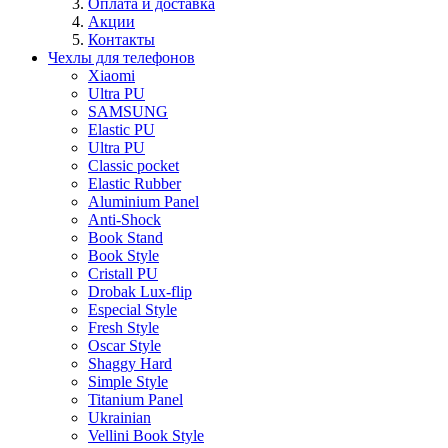
Оплата и доставка
Акции
Контакты
Чехлы для телефонов
Xiaomi
Ultra PU
SAMSUNG
Elastic PU
Ultra PU
Classic pocket
Elastic Rubber
Aluminium Panel
Anti-Shock
Book Stand
Book Style
Cristall PU
Drobak Lux-flip
Especial Style
Fresh Style
Oscar Style
Shaggy Hard
Simple Style
Titanium Panel
Ukrainian
Vellini Book Style