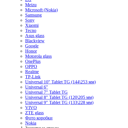
Meizu
Microsoft (Nokia)
Samsung
Sony
Xiaomi
Tecno
Asus glass
Blackview
Google
Honor
Motorola glass
OnePlus
OPPO
Realme
TP-Link
Universal 10" Tablet TG (144\253 мм)
Universal 6"
Universal 7" Tablet TG
Universal 8" Tablet TG (120\205 мм)
Universal 9" Tablet TG (133\228 мм)
VIVO
ZTE glass
Фото коробки
Nokia