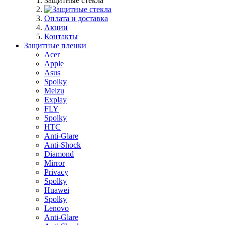
Защитные стекла
Оплата и доставка
Акции
Контакты
Защитные пленки
Acer
Apple
Asus
Spolky
Meizu
Explay
FLY
Spolky
HTC
Anti-Glare
Anti-Shock
Diamond
Mirror
Privacy
Spolky
Huawei
Spolky
Lenovo
Anti-Glare