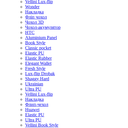
Vellini Lux-flip
Wonder
Накладка
Фліп чохол
Чохол 3D
Чохол-акумулятор
HTC
Aluminium Panel
Book Style
Classic pocket
Elastic PU
Elastic Rubber
Elegant Wallet
Fresh Style
Lux-flip Drobak
Shaggy Hard
Ukrainian
Ultra PU
Vellini Lux-flip
Накладка
Флип-чехол
Huawei
Elastic PU
Ultra PU
Vellini Book Style