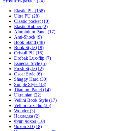
Уточнить раздел (24)
Elastic PU (158)
Ultra PU (28)
Classic pocket (10)
Elastic Rubber (2)
Aluminium Panel (17)
Anti-Shock (9)
Book Stand (48)
Book Style (18)
Cristall PU (16)
Drobak Lux-flip (7)
Especial Style (5)
Fresh Style (12)
Oscar Style (6)
Shaggy Hard (30)
Simple Style (13)
Titanium Panel (14)
Ukrainian (22)
Vellini Book Style (17)
Vellini Lux-flip (35)
Wonder (3)
Накладка (2)
Фліп чохол (10)
Чохол 3D (18)