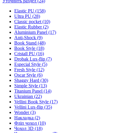
Уточнить раздел (24)
Elastic PU (158)
Ultra PU (28)
Classic pocket (10)
Elastic Rubber (2)
Aluminium Panel (17)
Anti-Shock (9)
Book Stand (48)
Book Style (18)
Cristall PU (16)
Drobak Lux-flip (7)
Especial Style (5)
Fresh Style (12)
Oscar Style (6)
Shaggy Hard (30)
Simple Style (13)
Titanium Panel (14)
Ukrainian (22)
Vellini Book Style (17)
Vellini Lux-flip (35)
Wonder (3)
Накладка (2)
Фліп чохол (10)
Чохол 3D (18)