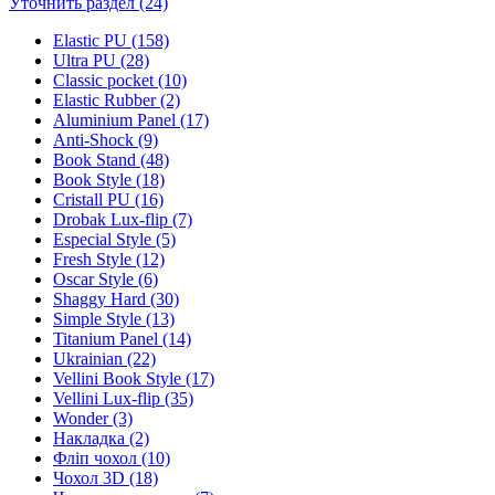
Уточнить раздел (24)
Elastic PU (158)
Ultra PU (28)
Classic pocket (10)
Elastic Rubber (2)
Aluminium Panel (17)
Anti-Shock (9)
Book Stand (48)
Book Style (18)
Cristall PU (16)
Drobak Lux-flip (7)
Especial Style (5)
Fresh Style (12)
Oscar Style (6)
Shaggy Hard (30)
Simple Style (13)
Titanium Panel (14)
Ukrainian (22)
Vellini Book Style (17)
Vellini Lux-flip (35)
Wonder (3)
Накладка (2)
Фліп чохол (10)
Чохол 3D (18)