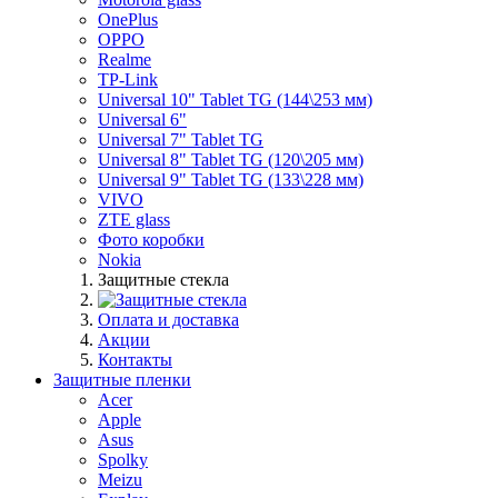
OnePlus
OPPO
Realme
TP-Link
Universal 10" Tablet TG (144\253 мм)
Universal 6"
Universal 7" Tablet TG
Universal 8" Tablet TG (120\205 мм)
Universal 9" Tablet TG (133\228 мм)
VIVO
ZTE glass
Фото коробки
Nokia
Защитные стекла
Оплата и доставка
Акции
Контакты
Защитные пленки
Acer
Apple
Asus
Spolky
Meizu