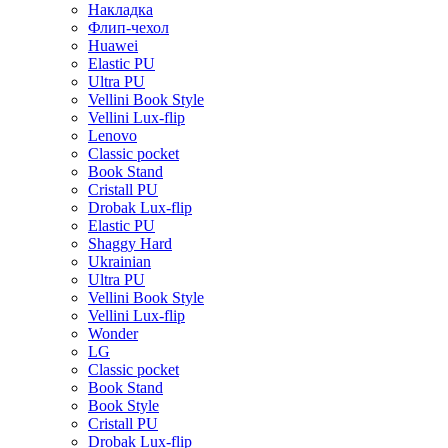
Накладка
Флип-чехол
Huawei
Elastic PU
Ultra PU
Vellini Book Style
Vellini Lux-flip
Lenovo
Classic pocket
Book Stand
Cristall PU
Drobak Lux-flip
Elastic PU
Shaggy Hard
Ukrainian
Ultra PU
Vellini Book Style
Vellini Lux-flip
Wonder
LG
Classic pocket
Book Stand
Book Style
Cristall PU
Drobak Lux-flip