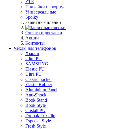
ZTE
Наклейки на корпус
Универсальные
Spolky
Защитные пленки
Оплата и доставка
Акции
Контакты
Чехлы для телефонов
Xiaomi
Ultra PU
SAMSUNG
Elastic PU
Ultra PU
Classic pocket
Elastic Rubber
Aluminium Panel
Anti-Shock
Book Stand
Book Style
Cristall PU
Drobak Lux-flip
Especial Style
Fresh Style