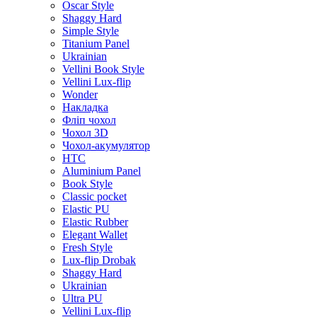
Oscar Style
Shaggy Hard
Simple Style
Titanium Panel
Ukrainian
Vellini Book Style
Vellini Lux-flip
Wonder
Накладка
Фліп чохол
Чохол 3D
Чохол-акумулятор
HTC
Aluminium Panel
Book Style
Classic pocket
Elastic PU
Elastic Rubber
Elegant Wallet
Fresh Style
Lux-flip Drobak
Shaggy Hard
Ukrainian
Ultra PU
Vellini Lux-flip