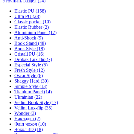
Уточнить раздел (24)
Elastic PU (158)
Ultra PU (28)
Classic pocket (10)
Elastic Rubber (2)
Aluminium Panel (17)
Anti-Shock (9)
Book Stand (48)
Book Style (18)
Cristall PU (16)
Drobak Lux-flip (7)
Especial Style (5)
Fresh Style (12)
Oscar Style (6)
Shaggy Hard (30)
Simple Style (13)
Titanium Panel (14)
Ukrainian (22)
Vellini Book Style (17)
Vellini Lux-flip (35)
Wonder (3)
Накладка (2)
Фліп чохол (10)
Чохол 3D (18)