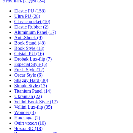
Уточнить раздел (24)
Elastic PU (158)
Ultra PU (28)
Classic pocket (10)
Elastic Rubber (2)
Aluminium Panel (17)
Anti-Shock (9)
Book Stand (48)
Book Style (18)
Cristall PU (16)
Drobak Lux-flip (7)
Especial Style (5)
Fresh Style (12)
Oscar Style (6)
Shaggy Hard (30)
Simple Style (13)
Titanium Panel (14)
Ukrainian (22)
Vellini Book Style (17)
Vellini Lux-flip (35)
Wonder (3)
Накладка (2)
Фліп чохол (10)
Чохол 3D (18)