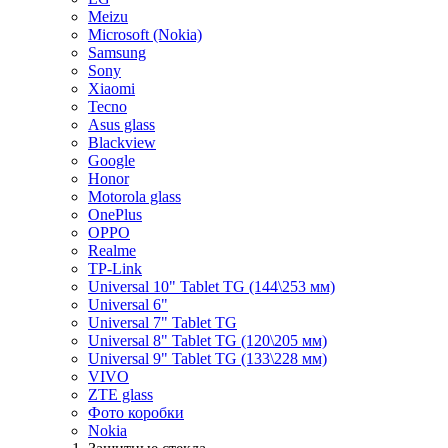
Meizu
Microsoft (Nokia)
Samsung
Sony
Xiaomi
Tecno
Asus glass
Blackview
Google
Honor
Motorola glass
OnePlus
OPPO
Realme
TP-Link
Universal 10" Tablet TG (144\253 мм)
Universal 6"
Universal 7" Tablet TG
Universal 8" Tablet TG (120\205 мм)
Universal 9" Tablet TG (133\228 мм)
VIVO
ZTE glass
Фото коробки
Nokia