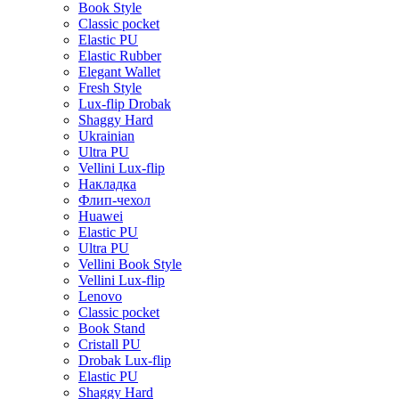
Book Style
Classic pocket
Elastic PU
Elastic Rubber
Elegant Wallet
Fresh Style
Lux-flip Drobak
Shaggy Hard
Ukrainian
Ultra PU
Vellini Lux-flip
Накладка
Флип-чехол
Huawei
Elastic PU
Ultra PU
Vellini Book Style
Vellini Lux-flip
Lenovo
Classic pocket
Book Stand
Cristall PU
Drobak Lux-flip
Elastic PU
Shaggy Hard