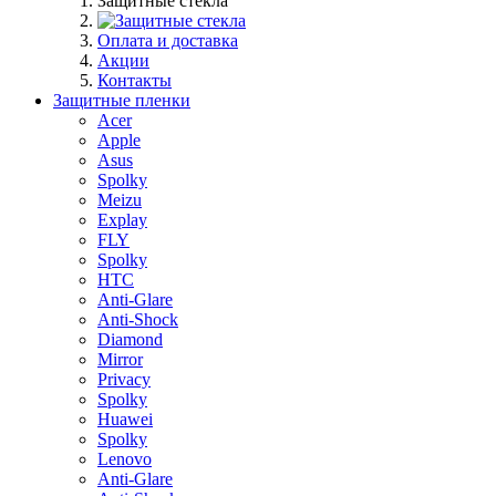
Защитные стекла
Оплата и доставка
Акции
Контакты
Защитные пленки
Acer
Apple
Asus
Spolky
Meizu
Explay
FLY
Spolky
HTC
Anti-Glare
Anti-Shock
Diamond
Mirror
Privacy
Spolky
Huawei
Spolky
Lenovo
Anti-Glare