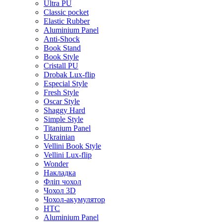
Ultra PU
Classic pocket
Elastic Rubber
Aluminium Panel
Anti-Shock
Book Stand
Book Style
Cristall PU
Drobak Lux-flip
Especial Style
Fresh Style
Oscar Style
Shaggy Hard
Simple Style
Titanium Panel
Ukrainian
Vellini Book Style
Vellini Lux-flip
Wonder
Накладка
Фліп чохол
Чохол 3D
Чохол-акумулятор
HTC
Aluminium Panel