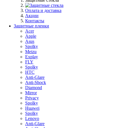
Защитные стекла
Оплата и доставка
Акции
Контакты
Защитные пленки
Acer
Apple
Asus
Spolky
Meizu
Explay
FLY
Spolky
HTC
Anti-Glare
Anti-Shock
Diamond
Mirror
Privacy
Spolky
Huawei
Spolky
Lenovo
Anti-Glare