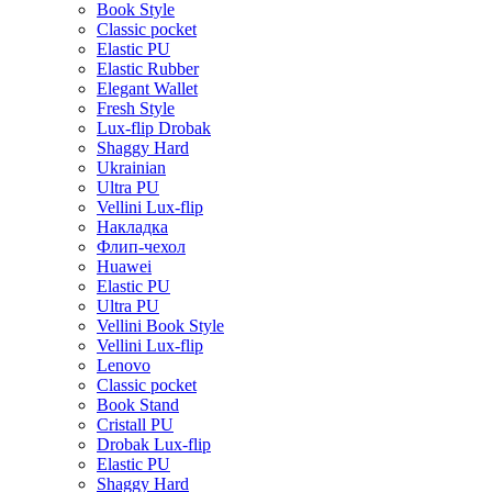
Book Style
Classic pocket
Elastic PU
Elastic Rubber
Elegant Wallet
Fresh Style
Lux-flip Drobak
Shaggy Hard
Ukrainian
Ultra PU
Vellini Lux-flip
Накладка
Флип-чехол
Huawei
Elastic PU
Ultra PU
Vellini Book Style
Vellini Lux-flip
Lenovo
Classic pocket
Book Stand
Cristall PU
Drobak Lux-flip
Elastic PU
Shaggy Hard