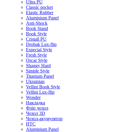
Ultra PU
Classic pocket
Elastic Rubber
Aluminium Panel
Anti-Shock
Book Stand
Book Style
Cristall PU
Drobak Lux-flip
Especial Style
Fresh Style
Oscar Style
Shaggy Hard
Simple Style
Titanium Panel
Ukrainian
Vellini Book Style
Vellini Lux-flip
Wonder
Накладка
Фліп чохол
Чохол 3D
Чохол-акумулятор
HTC
Aluminium Panel