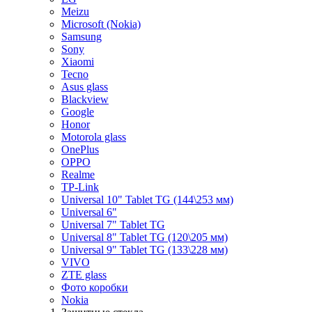
Meizu
Microsoft (Nokia)
Samsung
Sony
Xiaomi
Tecno
Asus glass
Blackview
Google
Honor
Motorola glass
OnePlus
OPPO
Realme
TP-Link
Universal 10" Tablet TG (144\253 мм)
Universal 6"
Universal 7" Tablet TG
Universal 8" Tablet TG (120\205 мм)
Universal 9" Tablet TG (133\228 мм)
VIVO
ZTE glass
Фото коробки
Nokia