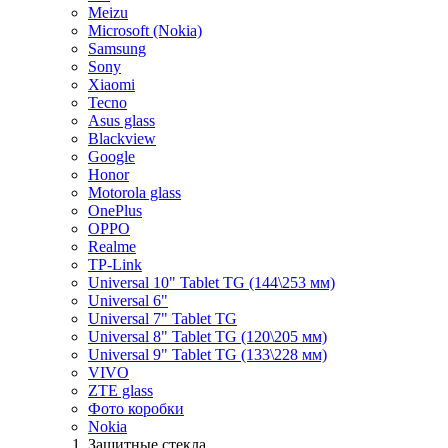
Meizu
Microsoft (Nokia)
Samsung
Sony
Xiaomi
Tecno
Asus glass
Blackview
Google
Honor
Motorola glass
OnePlus
OPPO
Realme
TP-Link
Universal 10" Tablet TG (144\253 мм)
Universal 6"
Universal 7" Tablet TG
Universal 8" Tablet TG (120\205 мм)
Universal 9" Tablet TG (133\228 мм)
VIVO
ZTE glass
Фото коробки
Nokia
Защитные стекла