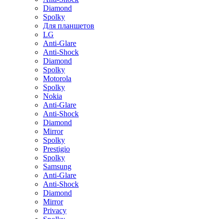
Diamond
Spolky
Для планшетов
LG
Anti-Glare
Anti-Shock
Diamond
Spolky
Motorola
Spolky
Nokia
Anti-Glare
Anti-Shock
Diamond
Mirror
Spolky
Prestigio
Spolky
Samsung
Anti-Glare
Anti-Shock
Diamond
Mirror
Privacy