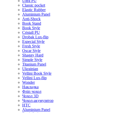
Ultra PU
Classic pocket
Elastic Rubber
Aluminium Panel
Anti-Shock
Book Stand
Book Style
Cristall PU
Drobak Lux-flip
Especial Style
Fresh Style
Oscar Style
Shaggy Hard
Simple Style
Titanium Panel
Ukrainian
Vellini Book Style
Vellini Lux-flip
Wonder
Накладка
Фліп чохол
Чохол 3D
Чохол-акумулятор
HTC
Aluminium Panel