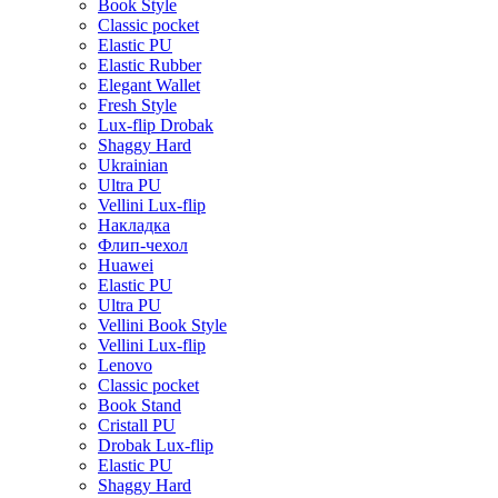
Book Style
Classic pocket
Elastic PU
Elastic Rubber
Elegant Wallet
Fresh Style
Lux-flip Drobak
Shaggy Hard
Ukrainian
Ultra PU
Vellini Lux-flip
Накладка
Флип-чехол
Huawei
Elastic PU
Ultra PU
Vellini Book Style
Vellini Lux-flip
Lenovo
Classic pocket
Book Stand
Cristall PU
Drobak Lux-flip
Elastic PU
Shaggy Hard