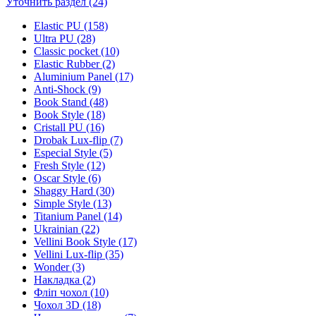
Уточнить раздел (24)
Elastic PU (158)
Ultra PU (28)
Classic pocket (10)
Elastic Rubber (2)
Aluminium Panel (17)
Anti-Shock (9)
Book Stand (48)
Book Style (18)
Cristall PU (16)
Drobak Lux-flip (7)
Especial Style (5)
Fresh Style (12)
Oscar Style (6)
Shaggy Hard (30)
Simple Style (13)
Titanium Panel (14)
Ukrainian (22)
Vellini Book Style (17)
Vellini Lux-flip (35)
Wonder (3)
Накладка (2)
Фліп чохол (10)
Чохол 3D (18)