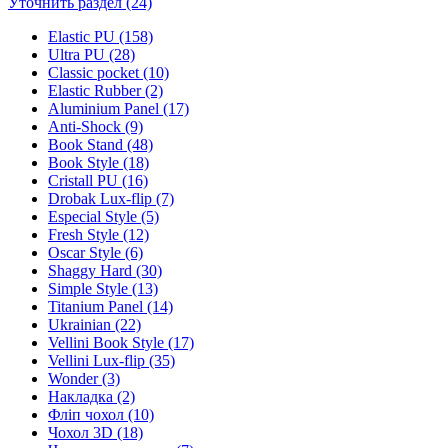
Уточнить раздел (24)
Elastic PU (158)
Ultra PU (28)
Classic pocket (10)
Elastic Rubber (2)
Aluminium Panel (17)
Anti-Shock (9)
Book Stand (48)
Book Style (18)
Cristall PU (16)
Drobak Lux-flip (7)
Especial Style (5)
Fresh Style (12)
Oscar Style (6)
Shaggy Hard (30)
Simple Style (13)
Titanium Panel (14)
Ukrainian (22)
Vellini Book Style (17)
Vellini Lux-flip (35)
Wonder (3)
Накладка (2)
Фліп чохол (10)
Чохол 3D (18)