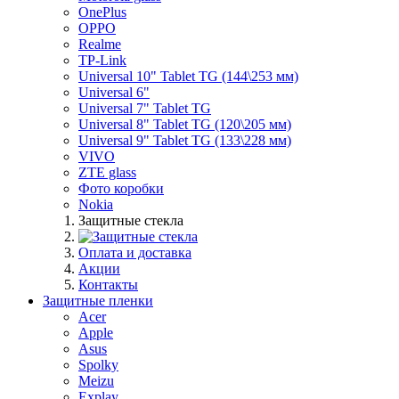
OnePlus
OPPO
Realme
TP-Link
Universal 10" Tablet TG (144\253 мм)
Universal 6"
Universal 7" Tablet TG
Universal 8" Tablet TG (120\205 мм)
Universal 9" Tablet TG (133\228 мм)
VIVO
ZTE glass
Фото коробки
Nokia
Защитные стекла
Оплата и доставка
Акции
Контакты
Защитные пленки
Acer
Apple
Asus
Spolky
Meizu
Explay