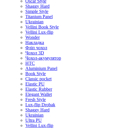
Oscar Style
Shaggy Hard
Simple Style
Titanium Panel
Ukrainian
Vellini Book Style
Vellini Lux-flip
Wonder
Накладка
Фліп чохол
Чохол 3D
Чохол-акумулятор
HTC
Aluminium Panel
Book Style
Classic pocket
Elastic PU
Elastic Rubber
Elegant Wallet
Fresh Style
Lux-flip Drobak
Shaggy Hard
Ukrainian
Ultra PU
Vellini Lux-flip