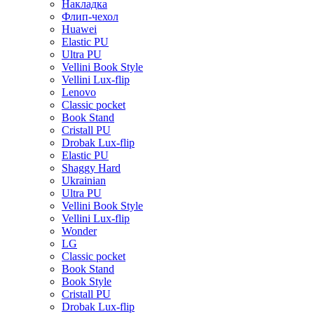
Накладка
Флип-чехол
Huawei
Elastic PU
Ultra PU
Vellini Book Style
Vellini Lux-flip
Lenovo
Classic pocket
Book Stand
Cristall PU
Drobak Lux-flip
Elastic PU
Shaggy Hard
Ukrainian
Ultra PU
Vellini Book Style
Vellini Lux-flip
Wonder
LG
Classic pocket
Book Stand
Book Style
Cristall PU
Drobak Lux-flip