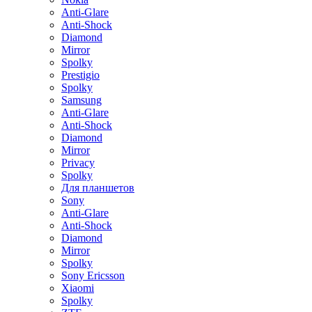
Anti-Glare
Anti-Shock
Diamond
Mirror
Spolky
Prestigio
Spolky
Samsung
Anti-Glare
Anti-Shock
Diamond
Mirror
Privacy
Spolky
Для планшетов
Sony
Anti-Glare
Anti-Shock
Diamond
Mirror
Spolky
Sony Ericsson
Xiaomi
Spolky